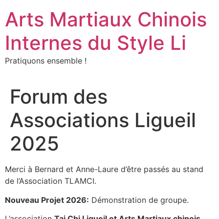
Aller
Arts Martiaux Chinois
au
contenu
Internes du Style Li
Pratiquons ensemble !
Forum des
Associations Ligueil
2025
Merci à Bernard et Anne-Laure d’être passés au stand
de l’Association TLAMCI.
Nouveau Projet 2026:
Démonstration de groupe.
L’association
Tai Chi Ligueil et Arts Martiaux chinois